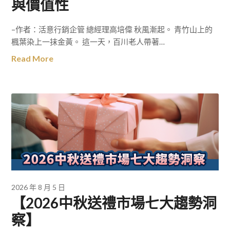
與價值性
–作者：活意行銷企管 總經理高培偉 秋風漸起。 青竹山上的
楓葉染上一抹金黃。 這一天，百川老人帶著…
Read More
2026 年 8 月 5 日
【2026中秋送禮市場七大趨勢洞
察】