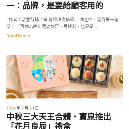
一：品牌，是要給顧客用的
–作者：活意行銷企管 總經理高培偉 江湖之中，流傳著一句
話： 「寶劍若終年藏於劍匣，再鋒利，也只是…
Read More
2026 年 7 月 23 日
中秋三大天王合體‧寶泉推出
「花月良辰」禮盒