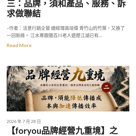
三：品牌，須和產品、服務、訴
求做聯結
–作者：活意行銷企管 總經理高培偉 青竹山的竹葉，又換了
一回新綠。 江水寒跟隨百川老人遊歷江湖已有…
Read More
2026 年 7 月 28 日
【foryou品牌經營九重境】之