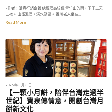
–作者：活意行銷企管 總經理高培偉 青竹山的雨，下了三天
三夜。 山徑濕潤，溪水潺潺。 百川老人坐在…
Read More
2026 年 8 月 3 日
【一顆小月餅，陪伴台灣走過半
世紀】寶泉傳情意，開創台灣月
餅新文化