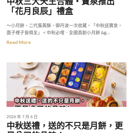
中秋三大天王合體‧寶泉推出
「花月良辰」禮盒
～小月餅、二代蛋黃酥、御丹波一次收藏，「中秋送寶泉，
面子裡子皆俱全」 < 中秋必嚐．全國首創小月餅 &g…
Read More
2026 年 7 月 6 日
中秋送禮，送的不只是月餅，更