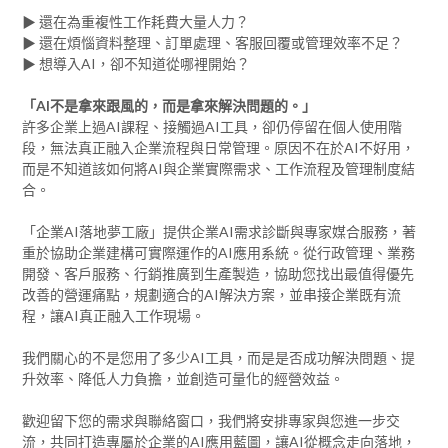
▶ 還在為重複性工作耗費大量人力？
▶ 還在煩惱資料整理、訂單處理、客服回覆或管理效率不足？
▶ 想導入AI，卻不知道從哪裡開始？
「AI不是拿來跟風的，而是拿來解決問題的。」
許多企業上過AI課程、接觸過AI工具，卻仍停留在個人使用階
段，無法真正融入企業流程與日常管理。原因不在於AI不好用，
而是不知道該如何將AI與企業實際需求、工作流程及管理制度結
合。
「企業AI落地夢工廠」提供企業AI需求診斷與專家媒合服務，著
重於協助企業建構可實際運作的AI應用系統。從行政管理、業務
開發、客戶服務、行銷推廣到生產製造，協助您找出最值得優先
改善的營運痛點，規劃適合的AI解決方案，並串接企業既有流
程，讓AI真正融入工作現場。
我們關心的不是您用了多少AI工具，而是是否成功解決問題、提
升效率、降低人力負擔，並創造可量化的經營效益。
歡迎留下您的需求與聯絡窗口，我們將安排專家與您進一步交
流，共同打造專屬於企業的AI應用藍圖，讓AI從概念走向落地，