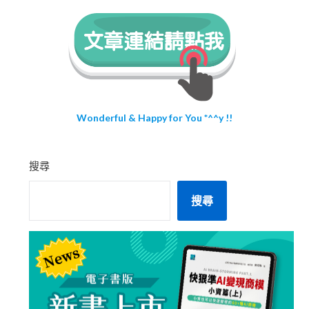
Wonderful & Happy for You *^^y !!
搜尋
搜尋