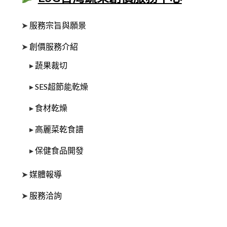
➤
服務宗旨與願景
➤
創價服務介紹
▸
蔬果裁切
▸
SES超節能乾燥
▸
食材乾燥
▸
高麗菜乾食譜
▸
保健食品開發
➤
媒體報導
➤
服務洽詢