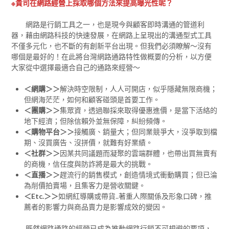
※貴司在網路經營上採取哪個方法來提高曝光性呢？
網路是行銷工具之一，也是現今與顧客即時溝通的管道利
器，藉由網路科技的快速發展，在網路上呈現出的溝通型式工具
不僅多元化，也不斷的有創新平台出現。但我們必須瞭解～沒有
哪個是最好的！在此將台灣網路通路特性做概要的分析，以方便
大家從中選擇最適合自己的通路來經營～
＜網購＞＞
解決時空限制，人人可開店，似乎隱藏無限商機；
但網海茫茫，如何和顧客碰頭是首要工作。
＜團購＞＞
集眾資，透過聯採來取得優惠進價，是當下活絡的
地下經濟；但除信賴外並無保障，糾紛頻傳。
＜購物平台＞＞
接觸廣、銷量大；但同業競爭大，沒爭取到檔
期、沒買廣告、沒拼價，就難有好業績。
＜社群＞＞
因某共同議題而凝聚的雲端群體，也帶出買無賣有
的商機，信任度與防詐將是最大的挑戰。
＜直播＞＞
趕流行的銷售模式，創造情境式衝動購買；但已淪
為削價拍賣場，且集客力是營收關鍵。
＜Etc.＞＞
如網紅導購或帶貨..著重人際關係及形象口碑，推
薦者的影響力與商品賣力是影響成效的變因。
既然網路通路的經營已成為推動網路行銷不可規避的要項，