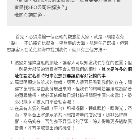
者是找SEO公司來解決？」

老闆Ｃ詢問道。
首先，必須灌輸一個正確的觀念給大家，就是→網路沒有
「路」，不妨將它比擬為一望無垠的大海，航道任君選擇，但若
想讓客人在茫茫網海中找到我們，就只有三個方法～
透過如經緯度般的網址，讓客人可以知道我們所在的位置；但
一則是大部份的消費者不會去背我們的網址，
其次是許多的網
址在設定名稱時根本沒想到要讓顧客好記憶的事！
高舉明顯定位訴求的旗幟，讓客人很容易看到我們的存在；關
鍵字蒐尋就是由此發展出來的，但我們的旗幟若無法成為顯著
的蒐尋地標，就必須依賴每日燒錢搶標關鍵字廣告來露出，勢
必只能乖乖被入口平台勒索囉！
在具有人氣的島嶼（平台）租櫃擺攤，藉此蹭粉、蹭曝光；然
而，當平台上塞滿眾多共同想蹭流量的店家後，除非品牌夠
響、商品夠夯，否則亦不容易出的了頭，除非得繳更多過路廣
告費，才有爭取冒出頭的機會！