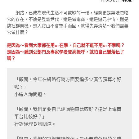
網路，已成為現代生活不可或缺的一環，經商更是無法忽略
它的存在，不論是登雲世代，還是做電商，還是遊元宇宙，還是
搞社群商機，想入寶山不會空手而回，就得先弄清楚～我們需要
它做什麼？
是因為～看到大家都在用or在學，自己就不能不用or不學嗎？
是因為～聽到公部門及專家學者登高振呼，就怕自己變落伍了
嗎？
「顧問，今年在網路行銷方面要編多少廣告預算才好
呢？」

小編Ａ詢問道。

「顧問，我們是要自己建購物車比較好？還是上電商
平台比較好？」

行銷經理Ｂ詢問道。

「顧問，我們的官網業績慘淡，是否要委外經營？或