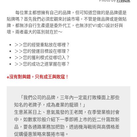
每位業主都想擁有自己的品牌，但可知道您做的是品牌還是
貼牌嗎？首先我們必須宏觀來討論市場，不管是做品牌或是做貼
牌，都無涉自行生產還是委外代工，也無涉於VI或CI設計好與
壞。兩者最大的區別就在於～
＞＞您的經營重點放在哪裡？
＞＞您的營運目標設在哪理？
＞＞您的獲利模式從哪切入？
＞＞您的成功之道掌握在哪？
※沒有對與錯，只有成王與敗寇！
　「我們公司的品牌，三年內一定能打敗檯面上那些
知名的老牌子，成為產業的龍頭！」

生意蒸蒸日上、意氣風發的王老闆，在季營業檢討會
中，如數家珍般介紹下一季即將上市的近二什窩款新
品，要各通路業務加把勁，透過機海戰術與高價格差
促購優惠策略來襲捲市場。
