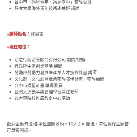
台中市「摘星青年、築夢臺中」輔導委員
靜宜大學海外青年技術訓練班 講師
.
※講師姓名：
許碧雲
※現任職位：
活意行銷企管顧問有限公司 顧問/總監
行政院中區創業基地 顧問
勞動部勞動力發展署產業人才投資計畫 講師
文化部「文化創意產業輔導陪伴計畫」輔導顧問
台中市摘星計畫 輔導委員
台體大運動事業管理學習兼任教師
各大專院校推廣教育中心講師
.
歡迎企業包班/各單位團體邀約。10人即可開班。每個課程主題皆
可單獨開課。