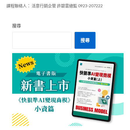
課程聯絡人： 活意行銷企管 許碧雲總監 0923-207222
搜尋
搜尋