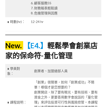
6. 顧客服務5S
7. 財務報表輕鬆讀
8. 危機管理與因應
∎ 時數(hr)：
12-24 hr
New.
【E4.】
輕鬆學會創業店
家的保命符-量化管理
∎ 學員對
創業者、加盟總部人員
象：
「創業」很簡單，如何「創業成功」不簡
單！哪個才是您想要的？
創業開店，除了要有眼光、要有技術、要有
資金之外，更要善用數字會說話的「量化管
∎ 課程說明：
理」來評估投資可行性與風險控管。本課程