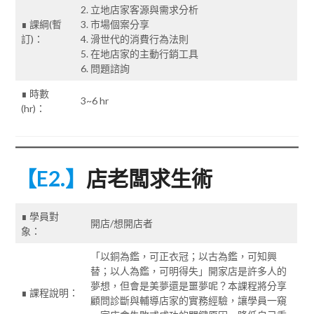
2. 立地店家客源與需求分析
∎ 課綱(暫
3. 市場個案分享
訂)：
4. 滑世代的消費行為法則
5. 在地店家的主動行銷工具
6. 問題諮詢
∎ 時數
3~6 hr
(hr)：
【E2.】
店老闆求生術
∎ 學員對
開店/想開店者
象：
「以銅為鑑，可正衣冠；以古為鑑，可知興
替；以人為鑑，可明得失」開家店是許多人的
夢想，但會是美夢還是噩夢呢？本課程將分享
∎ 課程說明：
顧問診斷與輔導店家的實務經驗，讓學員一窺