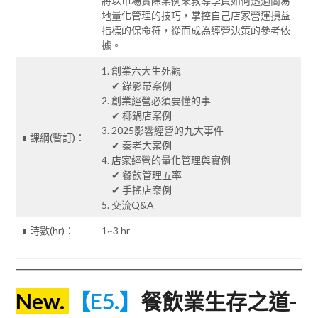
將以市場實際案例來教導學員如何透過簡易
地量化管理的技巧，掌控自己店家營運損益
指標的保命符，從而成為經營決策的參考依
據。
1. 創業六大生死觀
✔ 錄影帶案例
2. 創業經營必須要懂的事
✔ 椰鍋店案例
3. 2025影響經營的九大事件
∎ 課綱(暫訂)：
✔ 秦老大案例
4. 店家經營的量化管理與實例
✔ 餐飲管理五率
✔ 手搖店案例
5. 交流Q&A
∎ 時數(hr)：
1~3 hr
New.
【E5.】
餐飲業生存之道-