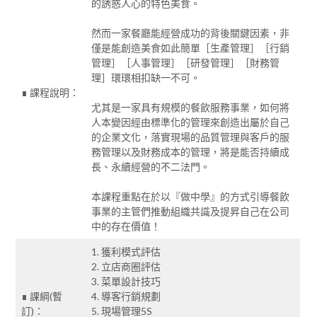
的誘惑人心的特色美食。
然而一家餐廳能經營成功的背後關鍵因素，非
僅是能創造美食如此簡單［生產管理］［行銷
管理］［人事管理］［研發管理］［財務管
理］環環相扣缺一不可。
∎ 課程說明：
尤其是一家具有規模的餐飲服務事業，如何將
人本變因經由標準化的管理來創造出屬於自己
的企業文化，落實現場的品質管理與客戶的服
務管理以及財務成本的管理，將是能否持續成
長、永續經營的不二法門。
本課程重點在於以『做中學』的方式引導餐飲
事業的主管們推動組織共識及提昇自己在公司
中的存在價值！
1. 獲利模式評估
2. 立店商圈評估
3. 菜單設計技巧
∎ 課綱(暫
4. 導客行銷規劃
訂)：
5. 現場管理5S