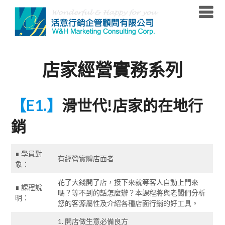
Skip
to
content
店家經營實務系列
【E1.】
滑世代!店家的在地行
銷
∎ 學員對
有經營實體店面者
象：
花了大錢開了店，接下來就等客人自動上門來
∎ 課程說
嗎？等不到的話怎麼辦？本課程將與老闆們分析
明：
您的客源屬性及介紹各種店面行銷的好工具。
1. 開店做生意必備良方