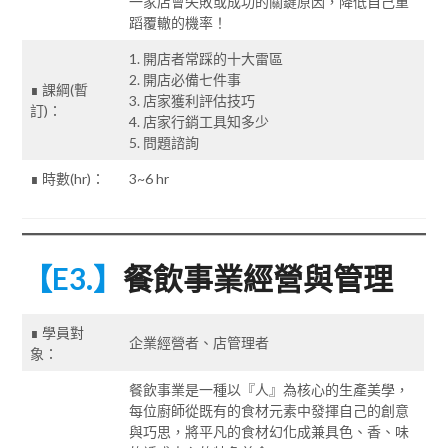
一家店會失敗或成功的關鍵原因，降低自己重
蹈覆轍的機率！
1. 開店者常踩的十大雷區
2. 開店必備七件事
∎ 課綱(暫
3. 店家獲利評估技巧
訂)：
4. 店家行銷工具知多少
5. 問題諮詢
∎ 時數(hr)：
3~6 hr
【E3.】
餐飲事業經營與管理
∎ 學員對
企業經營者、店管理者
象：
餐飲事業是一種以『人』為核心的生產美學，
每位廚師從既有的食材元素中發揮自己的創意
與巧思，將平凡的食材幻化成兼具色、香、味