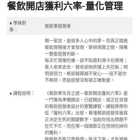
餐飲開店獲利六率-量化管理
∎ 學員對
餐飲業經營者
象：
開一家店，是很多人心中的夢。但真正踏進
餐飲現場後才會發現，夢與現實之間，隔著
一整套經營判斷。
每天忙得像陀螺，卻不知道利潤卡在哪裡；
客人來來去去，營收卻始終撞上天花板；明
明很努力，帳卻越算越不安心——這不是你
不夠拼，而是經營沒有被正確衡量。
∎ 課程說明：
《餐飲業生存之道－餐飲開店獲利六率》是
一門專為準備開店、已經開店、或正在苦撐
的餐飲經營者設計的實戰課程。課程將帶你
從「獲利六率」出發，看懂餐飲經營背後真
正決定生死的關鍵數字，協助你找出問題不
在忙不忙，而在哪一個環節正在悄悄吃掉你
的獲利。
做餐飲不能只靠熱情，能活下來，才有資格