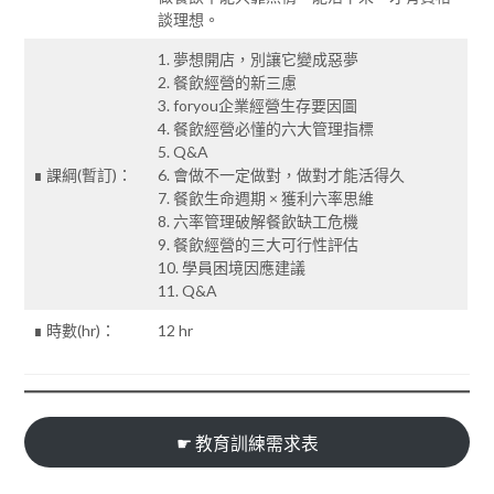
談理想。
1. 夢想開店，別讓它變成惡夢
2. 餐飲經營的新三慮
3. foryou企業經營生存要因圖
4. 餐飲經營必懂的六大管理指標
5. Q&A
∎ 課綱(暫訂)：
6. 會做不一定做對，做對才能活得久
7. 餐飲生命週期 × 獲利六率思維
8. 六率管理破解餐飲缺工危機
9. 餐飲經營的三大可行性評估
10. 學員困境因應建議
11. Q&A
∎ 時數(hr)：
12 hr
☛ 教育訓練需求表