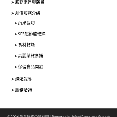
➤
服務宗旨與願景
➤
創價服務介紹
▸
蔬果裁切
▸
SES超節能乾燥
▸
食材乾燥
▸
高麗菜乾食譜
▸
保健食品開發
➤
媒體報導
➤
服務洽詢
©2026 活意行銷企管顧問
| Powered by WordPress and
Superb