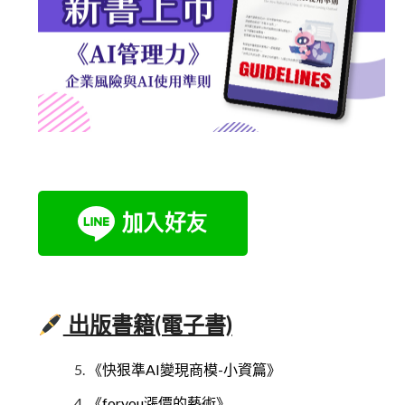
出版書籍(電子書)
《快狠準AI變現商模-小資篇》
《foryou漲價的藝術》