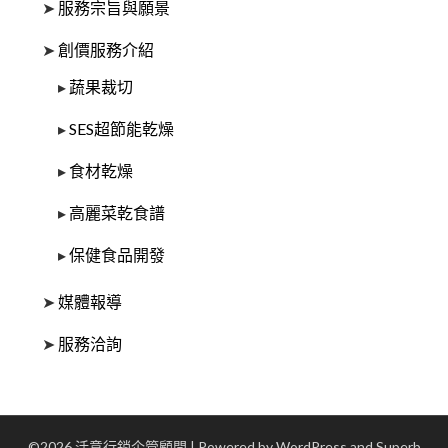
➤
服務宗旨與願景
➤
創價服務介紹
▸
蔬果裁切
▸
SES超節能乾燥
▸
食材乾燥
▸
高麗菜乾食譜
▸
保健食品開發
➤
媒體報導
➤
服務洽詢
©2026 活意行銷企管顧問
| Powered by WordPress and
Superb