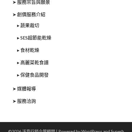
➤
服務宗旨與願景
➤
創價服務介紹
▸
蔬果裁切
▸
SES超節能乾燥
▸
食材乾燥
▸
高麗菜乾食譜
▸
保健食品開發
➤
媒體報導
➤
服務洽詢
©2026 活意行銷企管顧問
| Powered by WordPress and
Superb