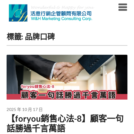
Skip
to
content
標籤:
品牌口碑
2025 年 10 月 17 日
【foryou銷售心法-8】顧客一句
話勝過千言萬語