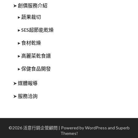
➤
創價服務介紹
▸
蔬果裁切
▸
SES超節能乾燥
▸
食材乾燥
▸
高麗菜乾食譜
▸
保健食品開發
➤
媒體報導
➤
服務洽詢
©2026 活意行銷企管顧問
| Powered by WordPress and
Superb
Themes!