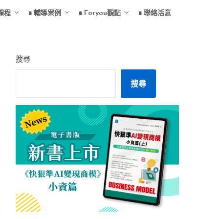
課程
∎ 輔導案例
∎ Foryou觀點
∎ 聯絡活意
搜尋
搜尋