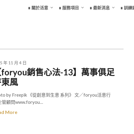
∎ 關於活意
∎ 服務項目
∎ 最新消息
∎ 訓練
5 年 11 月 4 日
foryou銷售心法-13】萬事俱足
待東風
oto by Freepik 《從創意到生意 系列》 文／foryou活意行
管顧問www.foryou…
ad More