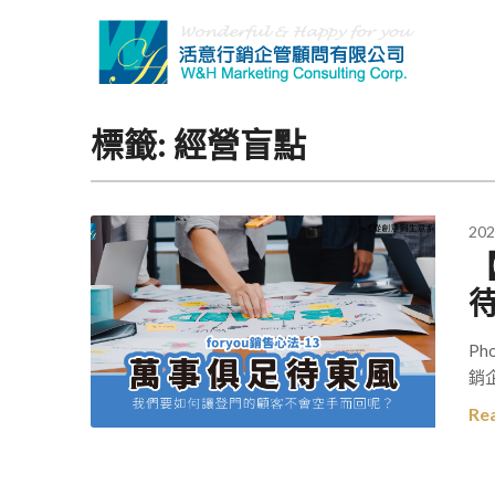
Skip
to
content
標籤:
經營盲點
202
【
Ph
銷企
Re