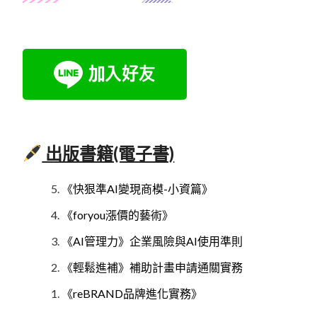
出版書籍(電子書)
《快狠準AI變現商模-小資篇》
《foryou漲價的藝術》
《AI管理力》企業風險與AI使用準則
《輕鬆進補》補助計畫申請通關實務
《reBRAND品牌進化實務》