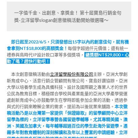
一字值千金、出創意、拿獎金！ 第十屆寶島行銷金句
獎-立洋留學slogan創意徵稿活動開始徵選囉～
即日起至2022/6/5，只須發想出15字以內的創意佳句，就有機
會拿到NT$18,800的高額獎金！
每個字超過仟元價值；還有統一
禮券與鳥時代IP設計款口罩等多個獎項，
總獎額NT$29,800，心
動了嗎？趕快行動吧！
本次創意徵稿活動由
立洋留學股份有限公司
主辦，亞洲大學創
新育成中心、活意行銷企管顧問有限公司、寶島好讚協辦。亞洲
大學以培養學生成為具備科技、設計及國際觀之專業人才的世界
公民為教育目標，積極媒合學校與產業能量的亞洲大學產學營運
處創新育成中心亦鼓勵學生在學時即能參加企業的活動，透過參
與式的行銷來瞭解企業的需求，提前為以後就業來舖路。
本次徵
稿活動乃是以台灣第一家提供「保證錄取」的留學顧問中心立洋
留學為標的，立洋留學專營各國留遊學輔導，尤其專精美國、澳
洲、英國及加拿大，每年輔導超過百位的學生赴海外留遊學。憑
藉多年對教育體制的深刻解讀和及年以上豐富的申請經驗，立洋