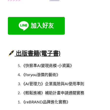
出版書籍(電子書)
《快狠準AI變現商模-小資篇》
《foryou漲價的藝術》
《AI管理力》企業風險與AI使用準則
《輕鬆進補》補助計畫申請通關實務
《reBRAND品牌進化實務》