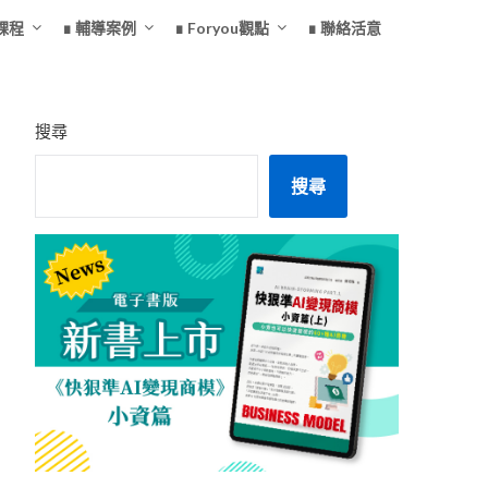
課程
∎ 輔導案例
∎ Foryou觀點
∎ 聯絡活意
搜尋
搜尋