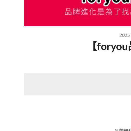
2025
【fory
品牌進