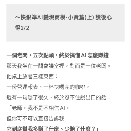
～快狠準AI變現商模-小資篇(上) 讀後心
得2/2
一個老闆，五次點頭，終於搞懂 AI 怎麼賺錢
那天我坐在一間會議室裡，對面是一位老闆。
他桌上放著三樣東西：
一份營運報表、一杯快喝完的咖啡，
還有一句憋了很久、終於忍不住說出口的話：
「老師，我不是不相信 AI，
但你可不可以直接告訴我——
它到底幫我多賺了什麼、少賠了什麼？
」