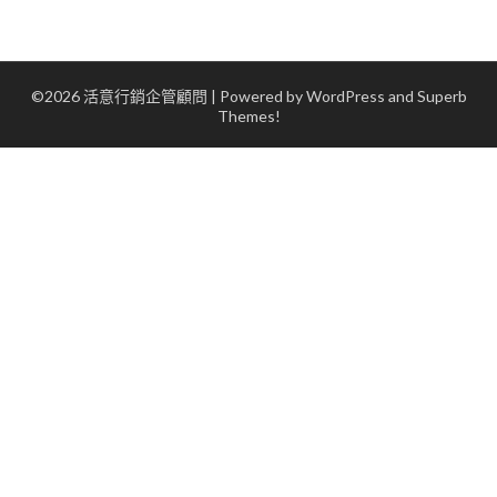
©2026 活意行銷企管顧問
| Powered by WordPress and
Superb
Themes!