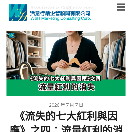
Skip
to
content
2026 年 7 月 7 日
《流失的七大紅利與因
應》之四：流量紅利的消