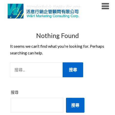
Skip
to
content
Nothing Found
It seems we can’t find what you’re looking for. Perhaps
searching can help.
搜
尋
關
鍵
字:
搜尋
搜尋