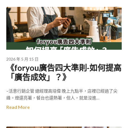
2026 年 5 月 15 日
《foryou廣告四大準則-如何提高
「廣告成效」？》
–活意行銷企管 總經理高培偉 晚上九點半，店裡已經過了尖
峰。燈還亮著，餐台也還熱著，但人，就是沒進…
Read More