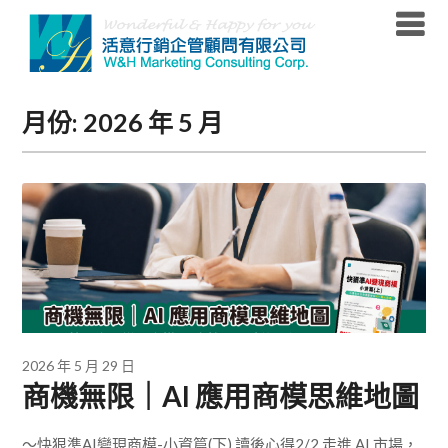
Skip
to
content
月份:
2026 年 5 月
2026 年 5 月 29 日
商機無限｜AI 應用商模思維地圖
～快狠準AI變現商模-小資篇(下) 讀後心得2/2 走進 AI 市場，