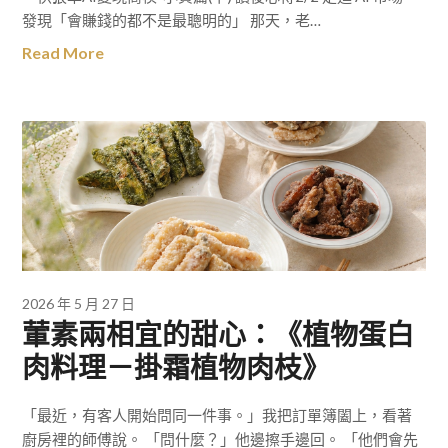
發現「會賺錢的都不是最聰明的」 那天，老…
Read More
2026 年 5 月 27 日
葷素兩相宜的甜心：《植物蛋白
肉料理－掛霜植物肉枝》
「最近，有客人開始問同一件事。」我把訂單簿闔上，看著
廚房裡的師傅說。 「問什麼？」他邊擦手邊回。 「他們會先