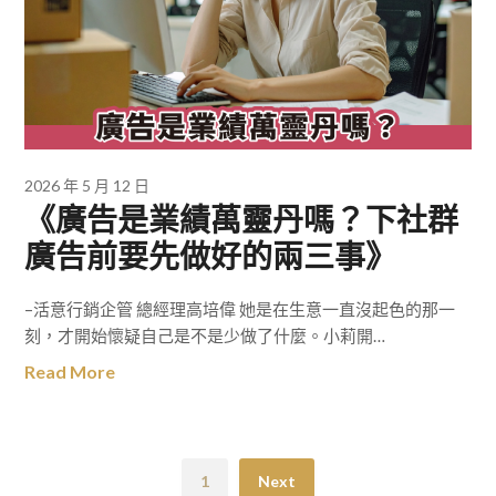
2026 年 5 月 12 日
《廣告是業績萬靈丹嗎？下社群
廣告前要先做好的兩三事》
–活意行銷企管 總經理高培偉 她是在生意一直沒起色的那一
刻，才開始懷疑自己是不是少做了什麼。小莉開…
Read More
1
Next