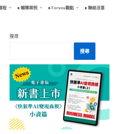
課程
∎ 輔導案例
∎ Foryou觀點
∎ 聯絡活意
搜尋
搜尋