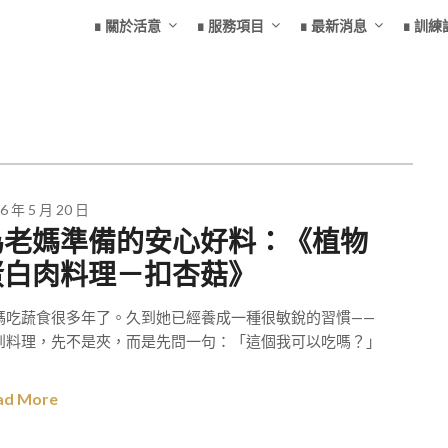
∎ 關於活意
∎ 服務項目
∎ 最新消息
∎ 訓練
6 年 5 月 20 日
為老媽準備的安心好料：《植物
蛋白肉料理－扣杏菇》
媽吃蔬食很多年了。久到她已經養成一種很敏銳的習慣——
到料理，先不是夾，而是先問一句：「這個我可以吃嗎？」
ad More