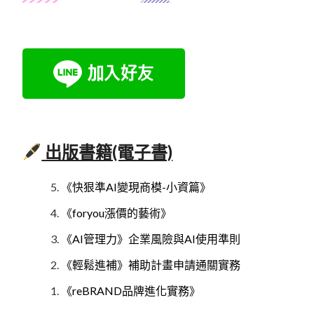
出版書籍(電子書)
《快狠準AI變現商模-小資篇》
《foryou漲價的藝術》
《AI管理力》企業風險與AI使用準則
《輕鬆進補》補助計畫申請通關實務
《reBRAND品牌進化實務》