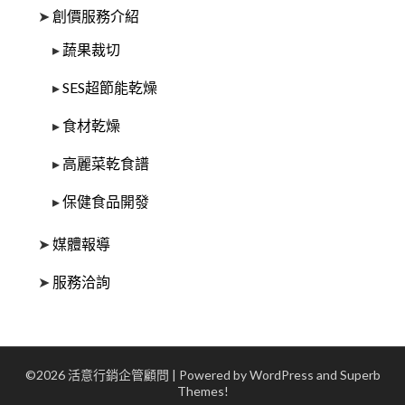
➤
創價服務介紹
▸
蔬果裁切
▸
SES超節能乾燥
▸
食材乾燥
▸
高麗菜乾食譜
▸
保健食品開發
➤
媒體報導
➤
服務洽詢
©2026 活意行銷企管顧問
| Powered by WordPress and
Superb
Themes!