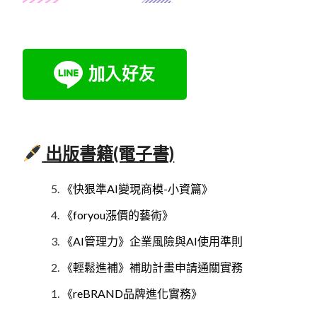
出版書籍(電子書)
《快狠準AI變現商模-小資篇》
《foryou漲價的藝術》
《AI管理力》企業風險與AI使用準則
《輕鬆進補》補助計畫申請通關實務
《reBRAND品牌進化實務》