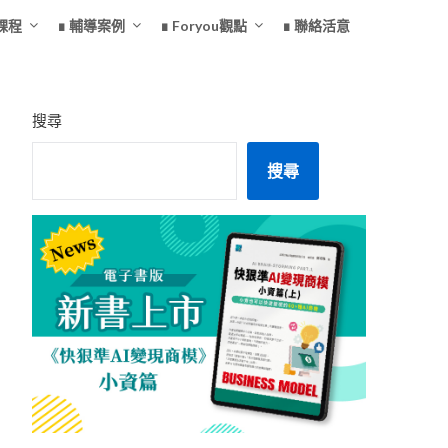
課程
∎ 輔導案例
∎ Foryou觀點
∎ 聯絡活意
搜尋
搜尋