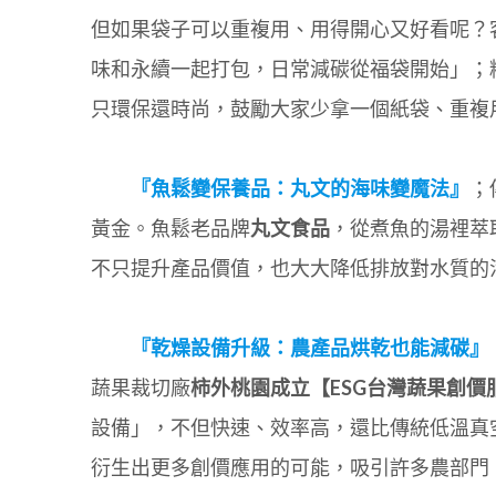
但如果袋子可以重複用、用得開心又好看呢？
味和永續一起打包，日常減碳從福袋開始」；
只環保還時尚，鼓勵大家少拿一個紙袋、重複
『魚鬆變保養品：丸文的海味變魔法』
；
黃金。魚鬆老品牌
丸文食品
，從煮魚的湯裡萃
不只提升產品價值，也大大降低排放對水質的
『乾燥設備升級：農產品烘乾也能減碳』
蔬果裁切廠
柿外桃園成立【ESG台灣蔬果創價
設備」，不但快速、效率高，還比傳統低溫真
衍生出更多創價應用的可能，吸引許多農部門