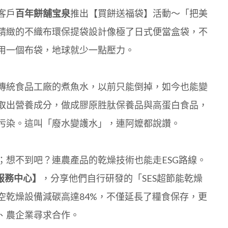
客戶
百年餅舖宝泉
推出【買餅送福袋】活動～「把美
精緻的不織布環保提袋設計像極了日式便當盒袋，不
用一個布袋，地球就少一點壓力。
傳統食品工廠的煮魚水，以前只能倒掉，如今也能變
取出營養成分，做成膠原胜肽保養品與高蛋白食品，
污染。這叫「廢水變護水」，連阿嬤都說讚。
；想不到吧？連農產品的乾燥技術也能走ESG路線。
服務中心】
，分享他們自行研發的「SES超節能乾燥
空乾燥設備減碳高達84%，不僅延長了糧食保存，更
、農企業尋求合作。