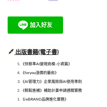
出版書籍(電子書)
《快狠準AI變現商模-小資篇》
《foryou漲價的藝術》
《AI管理力》企業風險與AI使用準則
《輕鬆進補》補助計畫申請通關實務
《reBRAND品牌進化實務》