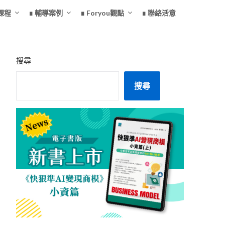
課程
∎ 輔導案例
∎ Foryou觀點
∎ 聯絡活意
搜尋
搜尋