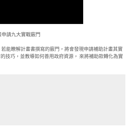
R計畫申請九大實戰竅門
，若能瞭解計畫書撰寫的竅門，將會發現申請補助計畫其實
的技巧，並教導如何善用政府資源， 來將補助款轉化為實