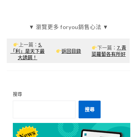
▼ 瀏覽更多 foryou銷售心法 ▼
上一篇：
5.
下一篇：
7. 青
「利」是天下最
返回目錄
菜蘿蔔各有所好
大誘餌！
搜尋
搜尋