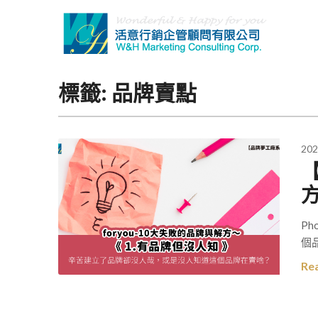
Skip
to
content
標籤:
品牌賣點
202
【
Ph
個
Re