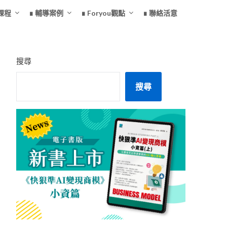
課程
∎ 輔導案例
∎ Foryou觀點
∎ 聯絡活意
搜尋
搜尋