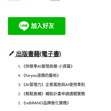
出版書籍(電子書)
《快狠準AI變現商模-小資篇》
《foryou漲價的藝術》
《AI管理力》企業風險與AI使用準則
《輕鬆進補》補助計畫申請通關實務
《reBRAND品牌進化實務》