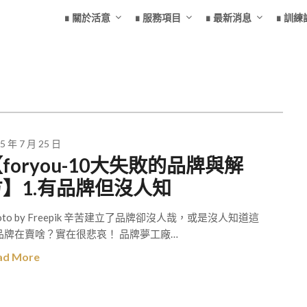
∎ 關於活意
∎ 服務項目
∎ 最新消息
∎ 訓練
5 年 7 月 25 日
foryou-10大失敗的品牌與解
方】1.有品牌但沒人知
oto by Freepik 辛苦建立了品牌卻沒人哉，或是沒人知道這
品牌在賣啥？實在很悲哀！ 品牌夢工廠…
ad More