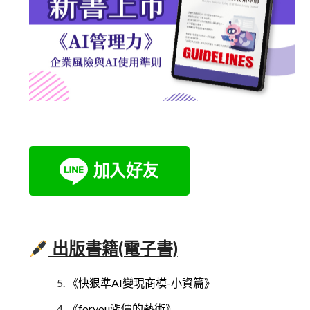
出版書籍(電子書)
《快狠準AI變現商模-小資篇》
《foryou漲價的藝術》