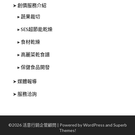
➤
創價服務介紹
▸
蔬果裁切
▸
SES超節能乾燥
▸
食材乾燥
▸
高麗菜乾食譜
▸
保健食品開發
➤
媒體報導
➤
服務洽詢
©2026 活意行銷企管顧問
| Powered by WordPress and
Superb
Themes!