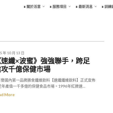
∎ 關於活意
∎ 服務項目
∎ 最新消息
∎ 訓練
5 年 10 月 13 日
《速纖×波蜜》強強聯手，跨足
搶攻千億保健市場
譽國內第一品牌膳食纖維飲料【速纖纖維飲料】正式宣佈
足年產值一千多億的保健食品市場。1996年紅牌速…
ad More