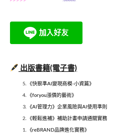
出版書籍(電子書)
《快狠準AI變現商模-小資篇》
《foryou漲價的藝術》
《AI管理力》企業風險與AI使用準則
《輕鬆進補》補助計畫申請通關實務
《reBRAND品牌進化實務》