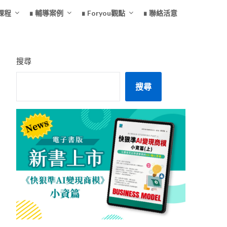
課程
∎ 輔導案例
∎ Foryou觀點
∎ 聯絡活意
搜尋
搜尋