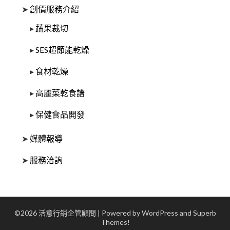
➤
創價服務介紹
▸
蔬果裁切
▸
SES超節能乾燥
▸
食材乾燥
▸
高麗菜乾食譜
▸
保健食品開發
➤
媒體報導
➤
服務洽詢
©2026 活意行銷企管顧問
| Powered by WordPress and
Superb
Themes!