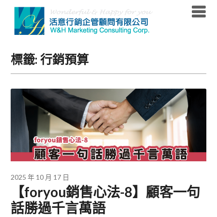
Skip
to
content
標籤:
行銷預算
2025 年 10 月 17 日
【foryou銷售心法-8】顧客一句
話勝過千言萬語