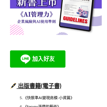
出版書籍(電子書)
《快狠準AI變現商模-小資篇》
《foryou漲價的藝術》