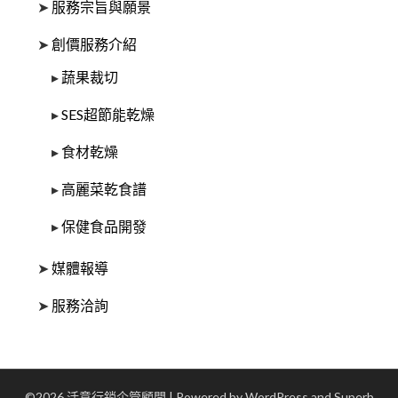
➤
服務宗旨與願景
➤
創價服務介紹
▸
蔬果裁切
▸
SES超節能乾燥
▸
食材乾燥
▸
高麗菜乾食譜
▸
保健食品開發
➤
媒體報導
➤
服務洽詢
©2026 活意行銷企管顧問
| Powered by WordPress and
Superb