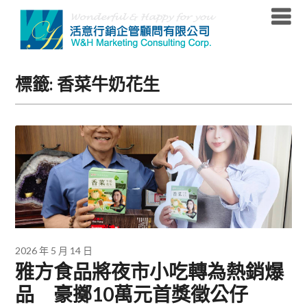
Skip
to
content
標籤:
香菜牛奶花生
2026 年 5 月 14 日
雅方食品將夜市小吃轉為熱銷爆
品 豪擲10萬元首獎徵公仔